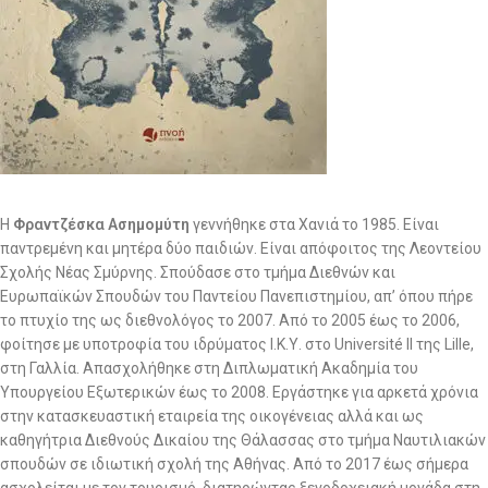
Η
Φραντζέσκα Ασημομύτη
γεννήθηκε στα Χανιά το 1985. Είναι
παντρεμένη και μητέρα δύο παιδιών. Είναι απόφοιτος της Λεοντείου
Σχολής Νέας Σμύρνης. Σπούδασε στο τμήμα Διεθνών και
Ευρωπαϊκών Σπουδών του Παντείου Πανεπιστημίου, απ’ όπου πήρε
το πτυχίο της ως διεθνολόγος το 2007. Από το 2005 έως το 2006,
φοίτησε με υποτροφία του ιδρύματος Ι.Κ.Υ. στο Université II της Lille,
στη Γαλλία. Απασχολήθηκε στη Διπλωματική Ακαδημία του
Υπουργείου Εξωτερικών έως το 2008. Εργάστηκε για αρκετά χρόνια
στην κατασκευαστική εταιρεία της οικογένειας αλλά και ως
καθηγήτρια Διεθνούς Δικαίου της Θάλασσας στο τμήμα Ναυτιλιακών
σπουδών σε ιδιωτική σχολή της Αθήνας. Από το 2017 έως σήμερα