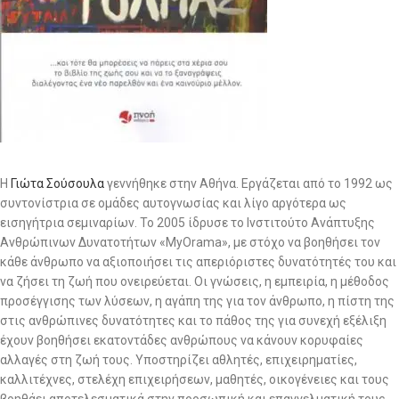
H
Γιώτα Σούσουλα
γεννήθηκε στην Αθήνα. Εργάζεται από το 1992 ως
συντονίστρια σε ομάδες αυτογνωσίας και λίγο αργότερα ως
εισηγήτρια σεμιναρίων. Το 2005 ίδρυσε το Ινστιτούτο Ανάπτυξης
Ανθρώπινων Δυνατοτήτων «MyOrama», με στόχο να βοηθήσει τον
κάθε άνθρωπο να αξιοποιήσει τις απεριόριστες δυνατότητές του και
να ζήσει τη ζωή που ονειρεύεται. Οι γνώσεις, η εμπειρία, η μέθοδος
προσέγγισης των λύσεων, η αγάπη της για τον άνθρωπο, η πίστη της
στις ανθρώπινες δυνατότητες και το πάθος της για συνεχή εξέλιξη
έχουν βοηθήσει εκατοντάδες ανθρώπους να κάνουν κορυφαίες
αλλαγές στη ζωή τους. Υποστηρίζει αθλητές, επιχειρηματίες,
καλλιτέχνες, στελέχη επιχειρήσεων, μαθητές, οικογένειες και τους