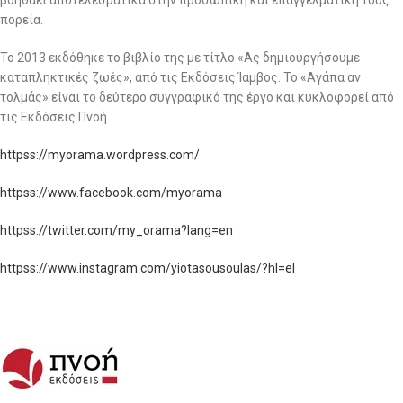
βοηθάει αποτελεσματικά στην προσωπική και επαγγελματική τους
πορεία.
Το 2013 εκδόθηκε το βιβλίο της με τίτλο «Ας δημιουργήσουμε
καταπληκτικές ζωές», από τις Εκδόσεις Ίαμβος. Το «Αγάπα αν
τολμάς» είναι το δεύτερο συγγραφικό της έργο και κυκλοφορεί από
τις Εκδόσεις Πνοή.
httpss://myorama.wordpress.com/
httpss://www.facebook.com/myorama
httpss://twitter.com/my_orama?lang=en
httpss://www.instagram.com/yiotasousoulas/?hl=el