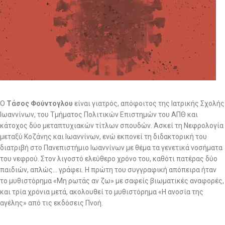
Ο
Τάσος Φούντογλου
είναι γιατρός, απόφοιτος της Ιατρικής Σχολής
Ιωαννίνων, του Τμήματος Πολιτικών Επιστημών του ΑΠΘ και
κάτοχος δύο μεταπτυχιακών τίτλων σπουδών. Ασκεί τη Νεφρολογία
μεταξύ Κοζάνης και Ιωαννίνων, ενώ εκπονεί τη διδακτορική του
διατριβή στο Πανεπιστήμιο Ιωαννίνων με θέμα τα γενετικά νοσήματα
του νεφρού. Στον λιγοστό ελεύθερο χρόνο του, καθότι πατέρας δύο
παιδιών, απλώς… γράφει. Η πρώτη του συγγραφική απόπειρα ήταν
το μυθιστόρημα «Μη ρωτάς αν ζω» με σαφείς βιωματικές αναφορές,
και τρία χρόνια μετά, ακολουθεί το μυθιστόρημα «Η ανοσία της
αγέλης» από τις εκδόσεις Πνοή.