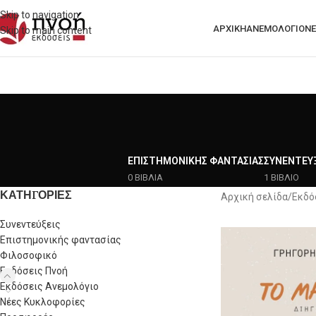
Skip to navigation
ΑΡΧΙΚΗ
ΑΝΕΜΟΛΟΓΙΟ
ΝΈ
Skip to main content
ΕΠΙΣΤΗΜΟΝΙΚΉΣ ΦΑΝΤΑΣΊΑΣ
ΣΥΝΕΝΤΕΎΞ
0 ΒΙΒΛΙΑ
1 ΒΙΒΛΙΟ
ΚΑΤΗΓΟΡΙΕΣ
Αρχική σελίδα
/
Εκδό
Συνεντεύξεις
Επιστημονικής φαντασίας
Φιλοσοφικό
Εκδόσεις Πνοή
Εκδόσεις Ανεμολόγιο
Νέες Κυκλοφορίες