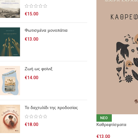
€
15.00
Φωτισμένα μονοπάτια
€
13.00
Ζωή ως φοίνιξ
€
14.00
Το δαχτυλίδι της προδοσίας
NEO
Καθρεφτίσματα
€
18.00
€
13.00