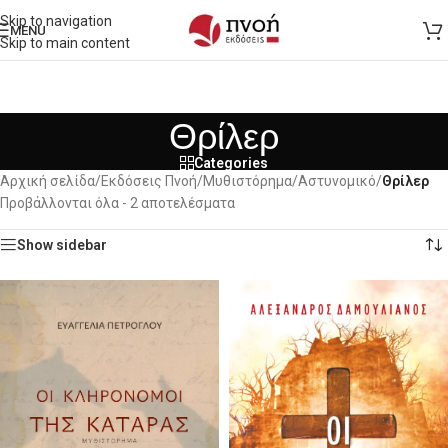
Skip to navigation
MENU
Skip to main content
Θρίλερ
Categories
Αρχική σελίδα
/
Εκδόσεις Πνοή
/
Μυθιστόρημα
/
Αστυνομικό
/
Θρίλερ
Προβάλλονται όλα - 2 αποτελέσματα
Show sidebar