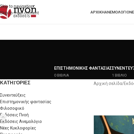
Skip to navigation
ΑΡΧΙΚΗ
ΑΝΕΜΟΛΟΓΙΟ
ΝΈ
Skip to main content
ΕΠΙΣΤΗΜΟΝΙΚΉΣ ΦΑΝΤΑΣΊΑΣ
ΣΥΝΕΝΤΕΎΞ
0 ΒΙΒΛΙΑ
1 ΒΙΒΛΙΟ
ΚΑΤΗΓΟΡΙΕΣ
Αρχική σελίδα
/
Εκδό
Συνεντεύξεις
Επιστημονικής φαντασίας
Φιλοσοφικό
Εκδόσεις Πνοή
Εκδόσεις Ανεμολόγιο
Νέες Κυκλοφορίες