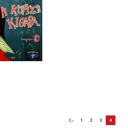
←
1
2
3
4