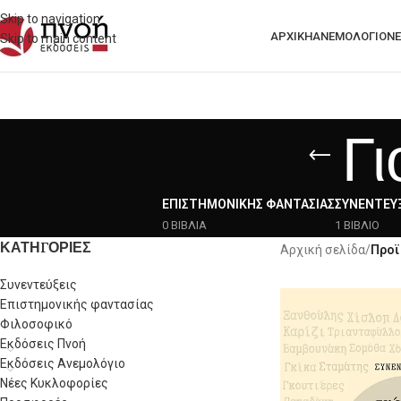
Skip to navigation
ΑΡΧΙΚΗ
ΑΝΕΜΟΛΟΓΙΟ
ΝΈ
Skip to main content
Γ
ΕΠΙΣΤΗΜΟΝΙΚΉΣ ΦΑΝΤΑΣΊΑΣ
ΣΥΝΕΝΤΕΎΞ
0 ΒΙΒΛΙΑ
1 ΒΙΒΛΙΟ
ΚΑΤΗΓΟΡΙΕΣ
Αρχική σελίδα
/
Προϊ
Συνεντεύξεις
Επιστημονικής φαντασίας
Φιλοσοφικό
Εκδόσεις Πνοή
Εκδόσεις Ανεμολόγιο
Νέες Κυκλοφορίες