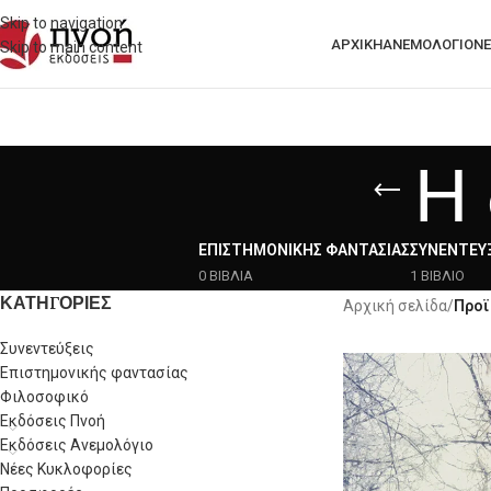
Skip to navigation
ΑΡΧΙΚΗ
ΑΝΕΜΟΛΟΓΙΟ
ΝΈ
Skip to main content
Η 
ΕΠΙΣΤΗΜΟΝΙΚΉΣ ΦΑΝΤΑΣΊΑΣ
ΣΥΝΕΝΤΕΎΞ
0 ΒΙΒΛΙΑ
1 ΒΙΒΛΙΟ
ΚΑΤΗΓΟΡΙΕΣ
Αρχική σελίδα
/
Προϊ
Συνεντεύξεις
Επιστημονικής φαντασίας
Φιλοσοφικό
Εκδόσεις Πνοή
Εκδόσεις Ανεμολόγιο
Νέες Κυκλοφορίες