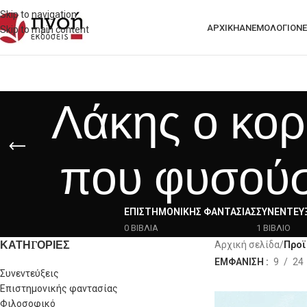
Skip to navigation
ΑΡΧΙΚΗ
ΑΝΕΜΟΛΟΓΙΟ
ΝΈ
Skip to main content
Λάκης ο κορ
που φυσούσ
ΕΠΙΣΤΗΜΟΝΙΚΉΣ ΦΑΝΤΑΣΊΑΣ
ΣΥΝΕΝΤΕΎΞ
0 ΒΙΒΛΙΑ
1 ΒΙΒΛΙΟ
ΚΑΤΗΓΟΡΙΕΣ
Αρχική σελίδα
/
Προϊ
ΕΜΦΑΝΙΣΗ
9
24
Συνεντεύξεις
Επιστημονικής φαντασίας
Φιλοσοφικό