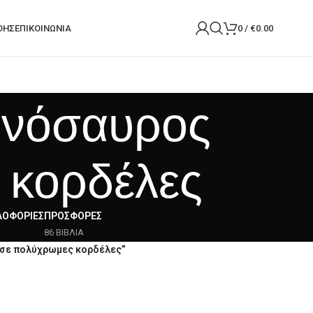
ΟΉΣ
ΕΠΙΚΟΙΝΩΝΙΑ
0
/
€
0.00
εινόσαυρος
 κορδέλες
ΛΟΦΟΡΊΕΣ
ΠΡΟΣΦΟΡΈΣ
86 ΒΙΒΛΙΑ
ύσε πολύχρωμες κορδέλες”