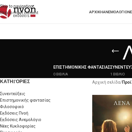
Skip to navigation
ΑΡΧΙΚΗ
ΑΝΕΜΟΛΟΓΙΟ
ΝΈ
Skip to main content
ΕΠΙΣΤΗΜΟΝΙΚΉΣ ΦΑΝΤΑΣΊΑΣ
ΣΥΝΕΝΤΕΎΞ
0 ΒΙΒΛΙΑ
1 ΒΙΒΛΙΟ
ΚΑΤΗΓΟΡΙΕΣ
Αρχική σελίδα
/
Προϊ
Συνεντεύξεις
Επιστημονικής φαντασίας
Φιλοσοφικό
Εκδόσεις Πνοή
Εκδόσεις Ανεμολόγιο
Νέες Κυκλοφορίες