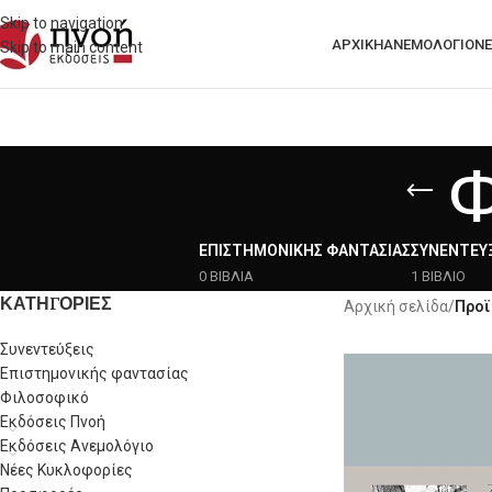
Skip to navigation
ΑΡΧΙΚΗ
ΑΝΕΜΟΛΟΓΙΟ
ΝΈ
Skip to main content
Φ
ΕΠΙΣΤΗΜΟΝΙΚΉΣ ΦΑΝΤΑΣΊΑΣ
ΣΥΝΕΝΤΕΎΞ
0 ΒΙΒΛΙΑ
1 ΒΙΒΛΙΟ
ΚΑΤΗΓΟΡΙΕΣ
Αρχική σελίδα
/
Προϊ
Συνεντεύξεις
Επιστημονικής φαντασίας
Φιλοσοφικό
Εκδόσεις Πνοή
Εκδόσεις Ανεμολόγιο
Νέες Κυκλοφορίες