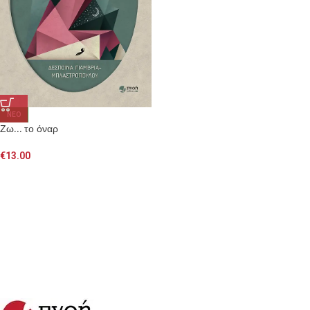
NEO
Ζω… το όναρ
€
13.00