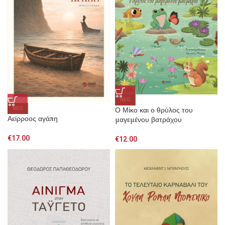
NEO
Ο Μίκο και ο θρύλος του
NEO
Αείρροος αγάπη
μαγεμένου βατράχου
€
17.00
€
12.00