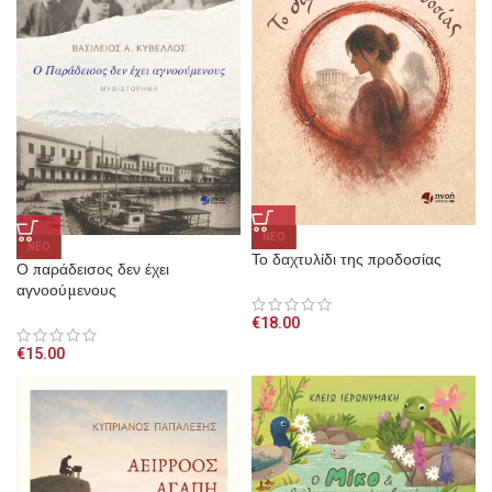
NEO
NEO
Το δαχτυλίδι της προδοσίας
Ο παράδεισος δεν έχει
αγνοούμενους
€
18.00
€
15.00