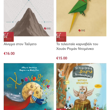
NEO
NEO
Αίνιγμα στον Ταΰγετο
Το τελευταίο καρναβάλι του
Χουάν Ρομάν Ντομένικο
€
16.00
€
15.00