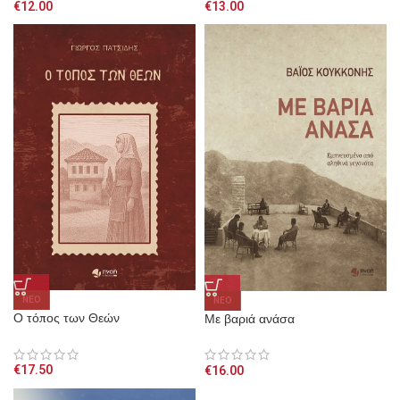
€
12.00
€
13.00
NEO
NEO
Ο τόπος των Θεών
Με βαριά ανάσα
€
17.50
€
16.00