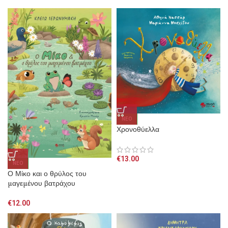
NEO
Χρονοθύελλα
€
13.00
NEO
Ο Μίκο και ο θρύλος του
μαγεμένου βατράχου
€
12.00