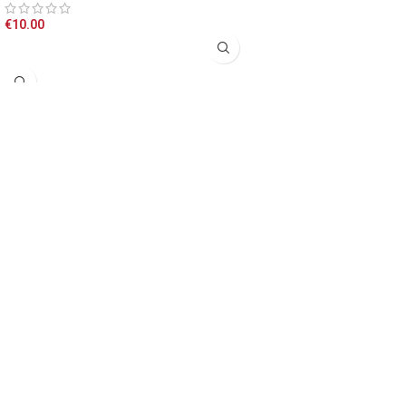
ΠΡΟΣΘΉΚΗ ΣΤΟ ΚΑΛΆΘΙ
€
10.00
ΠΡΟΣΘΉΚΗ ΣΤΟ ΚΑΛΆΘΙ
4 ΑΠΛΑ ΒΗΜΑΤΑ
Για να κερδίσεις
10% έκπτωση στις αγορές σου
1.
Δημιουργία Λογαριασμού
Δημιούργησε τον λογαριασμό σου στις εκδόσεις
ΠΝΟΗ εύκολα απλά και γρήγορα
2.
Σύνδεση στον λογαριασμό