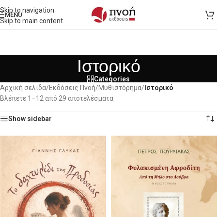
Skip to navigation
MENU
Skip to main content
Ιστορικό
Categories
Αρχική σελίδα
/
Εκδόσεις Πνοή
/
Μυθιστόρημα
/
Ιστορικό
Βλέπετε 1–12 από 29 αποτελέσματα
Show sidebar