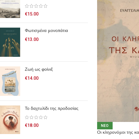
€
15.00
Φωτισμένα μονοπάτια
€
13.00
Ζωή ως φοίνιξ
€
14.00
Το δαχτυλίδι της προδοσίας
€
18.00
NEO
Οι κληρονόμοι της κ