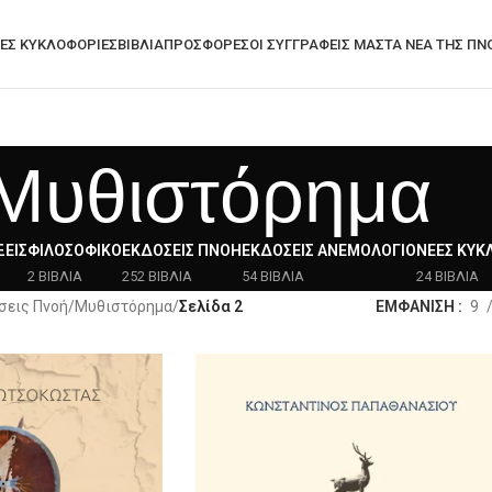
ΕΣ ΚΥΚΛΟΦΟΡΊΕΣ
ΒΙΒΛΙΑ
ΠΡΟΣΦΟΡΈΣ
ΟΙ ΣΥΓΓΡΑΦΕΙΣ ΜΑΣ
ΤΑ ΝΈΑ ΤΗΣ ΠΝ
Μυθιστόρημα
ΕΙΣ
ΦΙΛΟΣΟΦΙΚΌ
ΕΚΔΌΣΕΙΣ ΠΝΟΉ
ΕΚΔΌΣΕΙΣ ΑΝΕΜΟΛΌΓΙΟ
ΝΈΕΣ ΚΥΚ
2 ΒΙΒΛΙΑ
252 ΒΙΒΛΙΑ
54 ΒΙΒΛΙΑ
24 ΒΙΒΛΙΑ
σεις Πνοή
/
Μυθιστόρημα
/
Σελίδα 2
ΕΜΦΑΝΙΣΗ
9