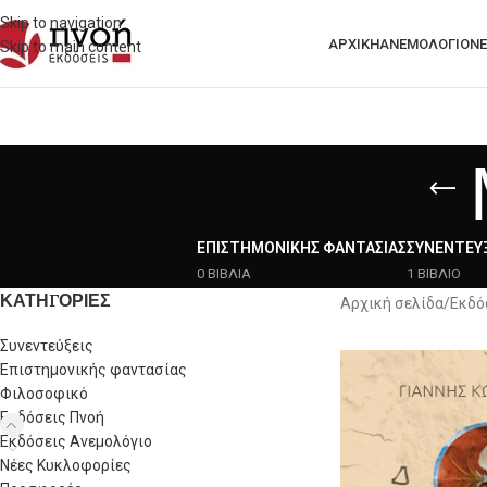
Skip to navigation
ΑΡΧΙΚΗ
ΑΝΕΜΟΛΟΓΙΟ
ΝΈ
Skip to main content
ΕΠΙΣΤΗΜΟΝΙΚΉΣ ΦΑΝΤΑΣΊΑΣ
ΣΥΝΕΝΤΕΎΞ
0 ΒΙΒΛΙΑ
1 ΒΙΒΛΙΟ
ΚΑΤΗΓΟΡΙΕΣ
Αρχική σελίδα
/
Εκδό
Συνεντεύξεις
Επιστημονικής φαντασίας
Φιλοσοφικό
Εκδόσεις Πνοή
Εκδόσεις Ανεμολόγιο
Νέες Κυκλοφορίες