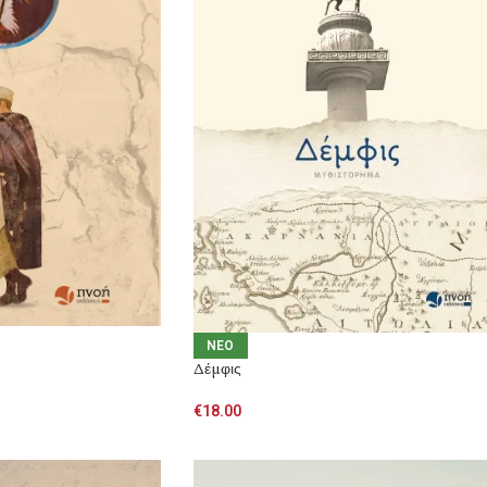
NEO
Δέμφις
€
18.00