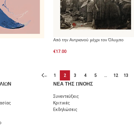
Από την Αντριανού μέχρι τον Όλυμπο
€
17.00
←
1
2
3
4
5
…
12
13
ΛΙΩΝ
ΝΕΑ ΤΗΣ ΠΝΟΗΣ
Συνεντεύξεις
ασίας
Κριτικές
Εκδηλώσεις
ο