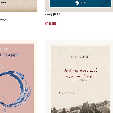
Ζωή μετά
ατος
€
15.00