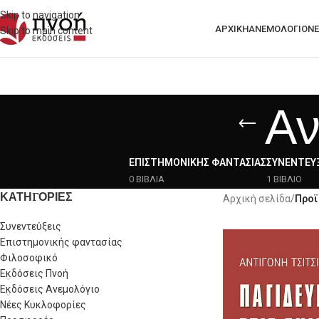
Skip to navigation
ΑΡΧΙΚΗ
ΑΝΕΜΟΛΟΓΙΟ
ΝΈ
Skip to main content
Αν
ΕΠΙΣΤΗΜΟΝΙΚΉΣ ΦΑΝΤΑΣΊΑΣ
ΣΥΝΕΝΤΕΎΞ
0 ΒΙΒΛΙΑ
1 ΒΙΒΛΙΟ
ΚΑΤΗΓΟΡΙΕΣ
Αρχική σελίδα
/
Προϊ
Συνεντεύξεις
Επιστημονικής φαντασίας
Φιλοσοφικό
Εκδόσεις Πνοή
Εκδόσεις Ανεμολόγιο
Νέες Κυκλοφορίες