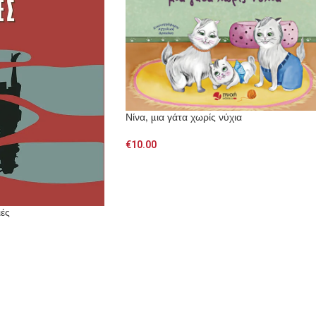
Νίνα, μια γάτα χωρίς νύχια
€
10.00
ιές