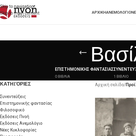
Skip to navigation
ΑΡΧΙΚΗ
ΑΝΕΜΟΛΟΓΙΟ
ΝΈ
Skip to main content
Βασί
ΕΠΙΣΤΗΜΟΝΙΚΉΣ ΦΑΝΤΑΣΊΑΣ
ΣΥΝΕΝΤΕΎΞ
0 ΒΙΒΛΙΑ
1 ΒΙΒΛΙΟ
ΚΑΤΗΓΟΡΙΕΣ
Αρχική σελίδα
/
Προϊ
Συνεντεύξεις
Επιστημονικής φαντασίας
Φιλοσοφικό
Εκδόσεις Πνοή
Εκδόσεις Ανεμολόγιο
Νέες Κυκλοφορίες