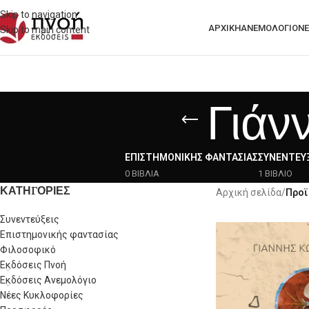
Skip to navigation
ΑΡΧΙΚΗ
ΑΝΕΜΟΛΟΓΙΟ
ΝΈ
Skip to main content
Γιάν
ΕΠΙΣΤΗΜΟΝΙΚΉΣ ΦΑΝΤΑΣΊΑΣ
ΣΥΝΕΝΤΕΎΞ
0 ΒΙΒΛΙΑ
1 ΒΙΒΛΙΟ
ΚΑΤΗΓΟΡΙΕΣ
Αρχική σελίδα
/
Προϊ
Συνεντεύξεις
Επιστημονικής φαντασίας
Φιλοσοφικό
Εκδόσεις Πνοή
Εκδόσεις Ανεμολόγιο
Νέες Κυκλοφορίες