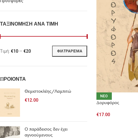
Προσφορές
ΤΑΞΙΝΟΜΗΣΗ ΑΝΑ ΤΙΜΗ
Τιμή:
€10
—
€20
ΦΙΛΤΡΆΡΙΣΜΑ
ΠΡΟΙΟΝΤΑ
Θεμιστοκλέης/Λαμπιτώ
NEO
€
12.00
Δορυφόρος
€
17.00
Ο παράδεισος δεν έχει
αγνοούμενους