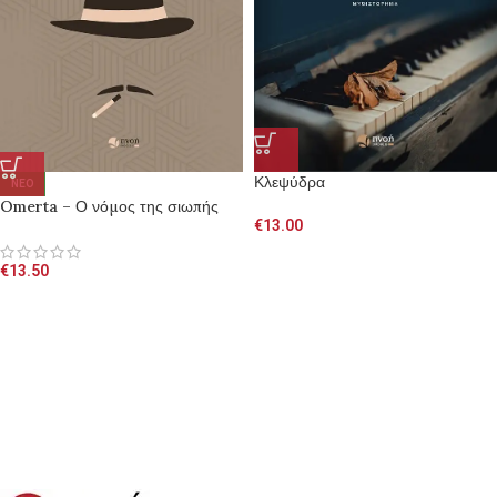
Κλεψύδρα
NEO
Omerta – Ο νόμος της σιωπής
€
13.00
€
13.50