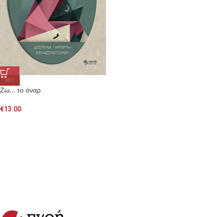
NEO
Ζω… το όναρ
€
13.00