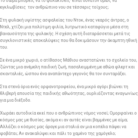
Το σώμα μπορείς να το φυλακίσεις· είναι δυνατόν όμως να
εγκλωβίσεις τον ανθρώπινο νου σε τέσσερις τοίχους;
Στη φυλακή υψίστης ασφαλείας του Ντοκ, ένας νεαρός άντρας, ο
Ντελ, χτίζει μια πολύτιμη φιλία, λυτρωτικό καταφύγιο μέσα στη
βαναυσότητα της φυλακής. Η σχέση αυτή διαταράσσεται μετά τις
συγκλονιστικές αποκαλύψεις που θα δοκιμάσουν την άκαμπτη ηθική
του.
Σε ένα μικρό χωριό, ο ατίθασος Μάθιου αναστατώνει το σχολείο του,
ζώντας μια ανέμελη παιδική ζωή, πασαλειμμένη με αθώα φλερτ και
σκανταλιές, ώσπου ένα αναπάντεχο γεγονός θα τον συνταράξει.
Στα στενά όρια ενός ορφανοτροφείου, ένα μικρό αγόρι βιώνει τη
θλιβερή απουσία της παιδικής αθωότητας, ουρλιάζοντας εναγωνίως
για μια διέξοδο.
Χωράει αυτοδικία εκεί που ο ανθρώπινος νόμος νοσεί; Ομορφαίνει ο
κόσμος μας με θυσίες, ακόμα κι αν αυτές είναι βαμμένες με αίμα;
Αλλάζει ο κόσμος μας άραγε μια σταλιά αν μια κοπέλα πάψει να
φοβάται; Αν ανακαλύψει και πάλι το χαμένο της χαμόγελο;