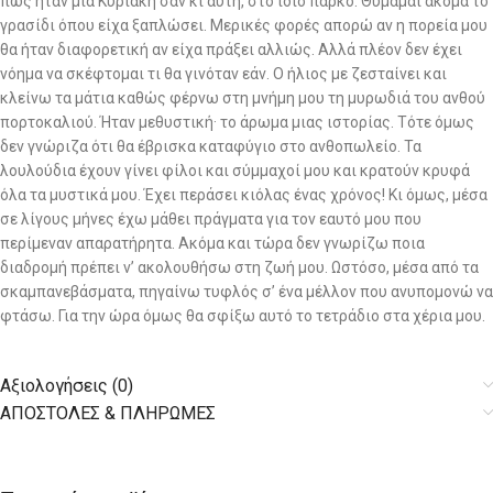
πως ήταν μια Κυριακή σαν κι αυτή, στο ίδιο πάρκο. Θυμάμαι ακόμα το
γρασίδι όπου είχα ξαπλώσει. Μερικές φορές απορώ αν η πορεία μου
θα ήταν διαφορετική αν είχα πράξει αλλιώς. Αλλά πλέον δεν έχει
νόημα να σκέφτομαι τι θα γινόταν εάν. Ο ήλιος με ζεσταίνει και
κλείνω τα μάτια καθώς φέρνω στη μνήμη μου τη μυρωδιά του ανθού
πορτοκαλιού. Ήταν μεθυστική· το άρωμα μιας ιστορίας. Τότε όμως
δεν γνώριζα ότι θα έβρισκα καταφύγιο στο ανθοπωλείο. Τα
λουλούδια έχουν γίνει φίλοι και σύμμαχοί μου και κρατούν κρυφά
όλα τα μυστικά μου. Έχει περάσει κιόλας ένας χρόνος! Κι όμως, μέσα
σε λίγους μήνες έχω μάθει πράγματα για τον εαυτό μου που
περίμεναν απαρατήρητα. Ακόμα και τώρα δεν γνωρίζω ποια
διαδρομή πρέπει ν’ ακολουθήσω στη ζωή μου. Ωστόσο, μέσα από τα
σκαμπανεβάσματα, πηγαίνω τυφλός σ’ ένα μέλλον που ανυπομονώ να
φτάσω. Για την ώρα όμως θα σφίξω αυτό το τετράδιο στα χέρια μου.
Αξιολογήσεις (0)
AΠΟΣΤΟΛΕΣ & ΠΛΗΡΩΜΕΣ