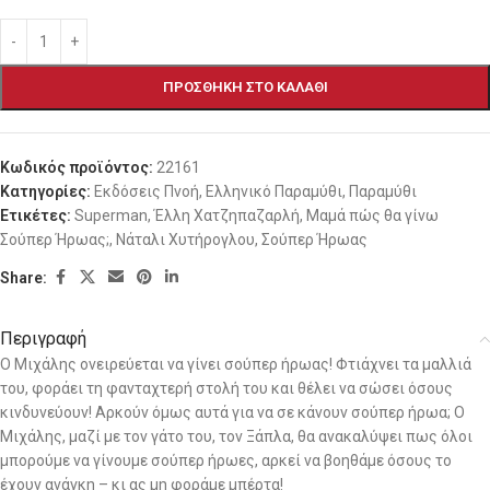
ΠΡΟΣΘΉΚΗ ΣΤΟ ΚΑΛΆΘΙ
Κωδικός προϊόντος:
22161
Κατηγορίες:
Εκδόσεις Πνοή
,
Ελληνικό Παραμύθι
,
Παραμύθι
Ετικέτες:
Superman
,
Έλλη Χατζηπαζαρλή
,
Μαμά πώς θα γίνω
Σούπερ Ήρωας;
,
Νάταλι Χυτήρογλου
,
Σούπερ Ήρωας
Share:
Περιγραφή
Ο Μιχάλης ονειρεύεται να γίνει σούπερ ήρωας! Φτιάχνει τα μαλλιά
του, φοράει τη φανταχτερή στολή του και θέλει να σώσει όσους
κινδυνεύουν! Αρκούν όμως αυτά για να σε κάνουν σούπερ ήρωα; Ο
Μιχάλης, μαζί με τον γάτο του, τον Ξάπλα, θα ανακαλύψει πως όλοι
μπορούμε να γίνουμε σούπερ ήρωες, αρκεί να βοηθάμε όσους το
έχουν ανάγκη – κι ας μη φοράμε μπέρτα!