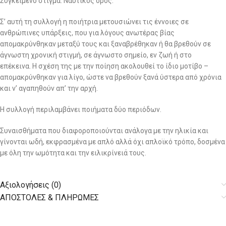
Συγκείμενο στίγμα: Ναυτικός όρος.
Σ’ αυτή τη συλλογή η ποιήτρια μετουσιώνει τις έννοιες σε
ανθρώπινες υπάρξεις, που για λόγους ανωτέρας βίας
απομακρύνθηκαν μεταξύ τους και ξαναβρέθηκαν ή θα βρεθούν σε
άγνωστη χρονική στιγμή, σε άγνωστο σημείο, εν ζωή ή στο
επέκεινα. Η σχέση της με την ποίηση ακολουθεί το ίδιο μοτίβο –
απομακρύνθηκαν για λίγο, ώστε να βρεθούν ξανά ύστερα από χρόνια
και ν’ αγαπηθούν απ’ την αρχή.
Η συλλογή περιλαμβάνει ποιήματα δύο περιόδων.
Συναισθήματα που διαφοροποιούνται ανάλογα με την ηλικία και
γίνονται ωδή, εκφρασμένα με απλό αλλά όχι απλοϊκό τρόπο, δοσμένα
με όλη την ωμότητα και την ειλικρίνειά τους.
Αξιολογήσεις (0)
AΠΟΣΤΟΛΕΣ & ΠΛΗΡΩΜΕΣ