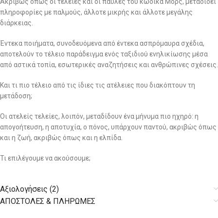
Ακριβώς όπως οι τελείες και οι παύλες του κώδικα Μορς, μεταδίδει
πληροφορίες με παλμούς, άλλοτε μικρής και άλλοτε μεγάλης
διάρκειας.
Έντεκα ποιήματα, συνοδευόμενα από έντεκα ασπρόμαυρα σχέδια,
αποτελούν το τέλειο παράδειγμα ενός ταξιδιού ενηλικίωσης μέσα
από αστικά τοπία, εσωτερικές αναζητήσεις και ανθρώπινες σχέσεις.
Και τι πιο τέλειο από τις ίδιες τις ατέλειες που διακόπτουν τη
μετάδοση;
Οι ατελείς τελείες, λοιπόν, μεταδίδουν ένα μήνυμα πιο ηχηρό: η
απογοήτευση, η αποτυχία, ο πόνος, υπάρχουν παντού, ακριβώς όπως
και η ζωή, ακριβώς όπως και η ελπίδα.
Τι επιλέγουμε να ακούσουμε;
Αξιολογήσεις (2)
AΠΟΣΤΟΛΕΣ & ΠΛΗΡΩΜΕΣ