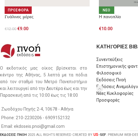
ΠΡΟΣΦΟΡΑ
NEO
Γυάλινες μέρες
Η πανοπλία
€
9.00
€
10.00
€
12.00
ΚΑΤΗΓΟΡΙΕΣ ΒΙΒ
Συνεντεύξεις
Επιστημονικής φαντ
Ο εκδοτικός μας οίκος βρίσκεται στο
Φιλοσοφικό
κέντρο της Αθήνας, 5 λεπτά με τα πόδια
Εκδόσεις Πνοή
από τον σταθμό του Μετρό Πανεπιστήμιο
Εκδόσεις Ανεμολόγι
και λειτουργεί από την Δευτέρα έως και την
Νέες Κυκλοφορίες
Παρασκευή από τις 10:00 έως τις 18:00
Προσφορές
Ζωοδόχου Πηγής 2-4, 10678 - Αθήνα
Phone: 210-2230206 - 6909152132
Email: ekdoseis.pnoi@gmail.com
US
ΕΚΔΟΣΕΙΣ ΠΝΟΗ
2025 ALL RIGHTS RESERVED CREATED BY
-SEF
. PREMIUM WEB-DE