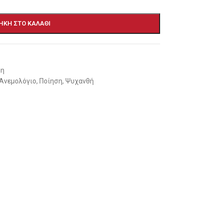
ΉΚΗ ΣΤΟ ΚΑΛΆΘΙ
ση
 Ανεμολόγιο
,
Ποίηση
,
Ψυχανθή